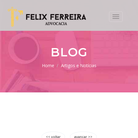
Toggle
navigation
BLOG
Home
Artigos e Notícias
<< voltar
avançar >>